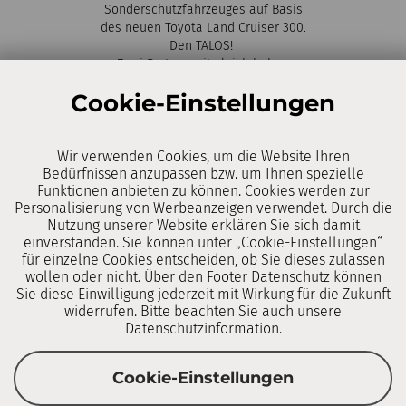
Sonderschutzfahrzeuges auf Basis
des neuen Toyota Land Cruiser 300.
Den TALOS!
Zwei Partner mit gleich hohen
Ansprüchen bündeln ihre bewährte
Cookie-Einstellungen
Expertise in eine gemeinsamen
Produkt und schaffen so einen
deutlichen Mehrwert für die
Kunden.
Wir verwenden Cookies, um die Website Ihren
Bedürfnissen anzupassen bzw. um Ihnen spezielle
Funktionen anbieten zu können. Cookies werden zur
Der TALOS bietet Schutz über VPAM
Personalisierung von Werbeanzeigen verwendet. Durch die
und STANAG Richtlinien hinaus und
Nutzung unserer Website erklären Sie sich damit
ist nach den neuesten Standards
einverstanden. Sie können unter „Cookie-Einstellungen“
geprüft und zertifiziert. Der
für einzelne Cookies entscheiden, ob Sie dieses zulassen
Fahrzeugschutz ist mittels Bolt-In-
wollen oder nicht. Über den Footer Datenschutz können
Schutzsystem eingerüstet. Auch das
Sie diese Einwilligung jederzeit mit Wirkung für die Zukunft
Fahrwerk ist nach den höchsten
widerrufen. Bitte beachten Sie auch unsere
Marktansprüchen entwickelt und
Datenschutzinformation.
überprüft.
Cookie-Einstellungen